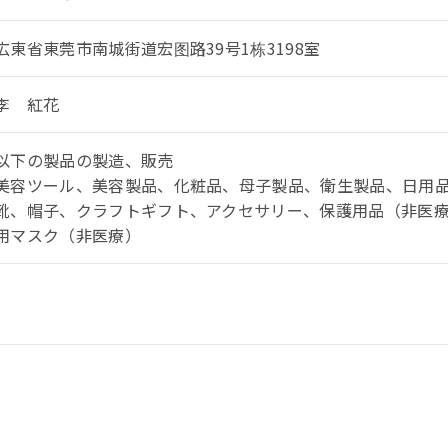
広東省東莞市南城街道宏图路39号1栋3198室
李 紅花
以下の製品の製造、販売
美容ツール、美容製品、化粧品、母子製品、衛生製品、日用
靴、帽子、クラフトギフト、アクセサリー、保護用品（非医
用マスク（非医療）