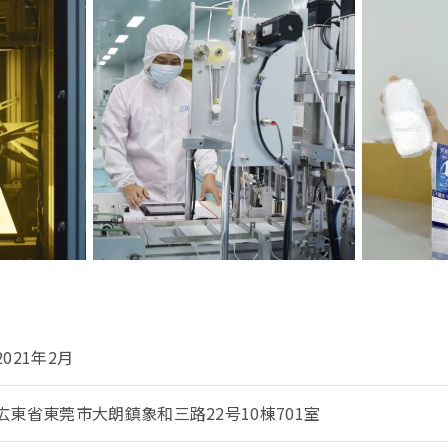
2021年2月
広東省東莞市大朗鎮象和三路22号10棟701室