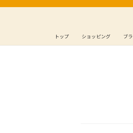
ス
キ
ッ
プ
し
トップ
ショッピング
ブラ
トップ
ブラ
て
コ
ン
テ
ン
ツ
に
移
動
す
る