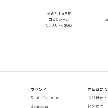
株式会社向日葵
口とじシール
「
$3.00から
(税込)
ブランド
向日葵につ
Smile Tanpopo
会社概要・
Benibana
経営理念