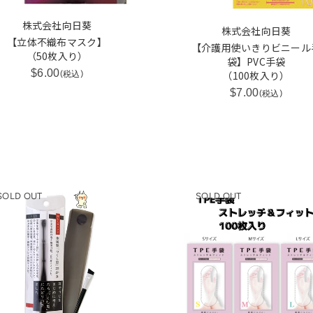
株式会社向日葵
株式会社向日葵
【立体不織布マスク】
【介護用使いきりビニール
（50枚入り）
袋】PVC手袋
$6.00
（100枚入り）
(税込)
$7.00
(税込)
SOLD OUT
SOLD OUT