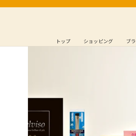
ス
キ
ッ
プ
し
トップ
ショッピング
ブラ
て
トップ
ブラ
コ
ン
テ
ン
ツ
に
移
動
す
る