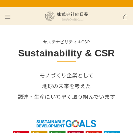
ス
キ
ッ
プ
し
て
サステナビリティ＆CSR
コ
Sustainability & CSR
ン
テ
ン
モノづくり企業として
ツ
地球の未来を考えた
に
移
調達・生産にいち早く取り組んでいます
動
す
る