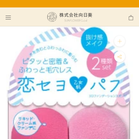
ス
キ
ッ
プ
し
て
コ
ン
テ
ン
ツ
に
移
動
す
る