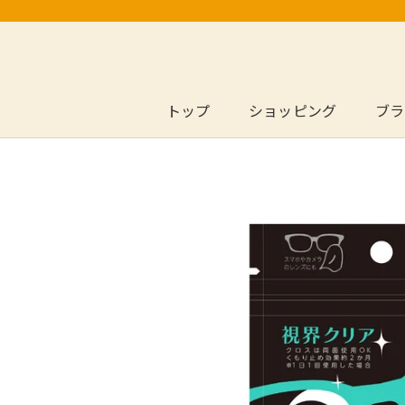
ス
キ
ッ
プ
し
トップ
ショッピング
ブラ
トップ
ブラ
て
コ
ン
テ
ン
ツ
に
移
動
す
る